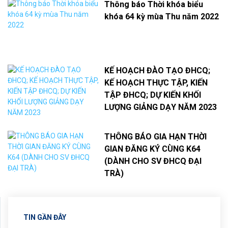
Thông báo Thời khóa biểu
khóa 64 kỳ mùa Thu năm 2022
KẾ HOẠCH ĐÀO TẠO ĐHCQ;
KẾ HOẠCH THỰC TẬP, KIẾN
TẬP ĐHCQ; DỰ KIẾN KHỐI
LƯỢNG GIẢNG DẠY NĂM 2023
THÔNG BÁO GIA HẠN THỜI
GIAN ĐĂNG KÝ CÙNG K64
(DÀNH CHO SV ĐHCQ ĐẠI
TRÀ)
TIN GẦN ĐÂY