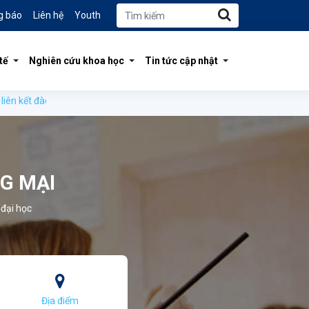
g báo
Liên hệ
Youth
tế
Nghiên cứu khoa học
Tin tức cập nhật
 tạo Cử nhân Kinh doanh giữa Trường Đại học Kinh tế Quốc dân và Đại h
G MẠI
 đại học
Địa điểm