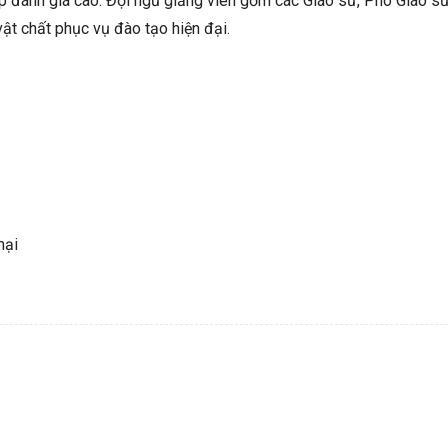
đánh giá cao. Đội ngũ giảng viên gồm các Giáo sư, Phó Giáo sư,
 vật chất phục vụ đào tạo hiện đại.
mại