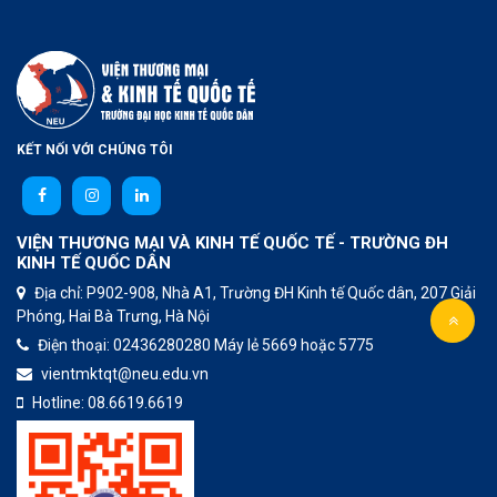
KẾT NỐI VỚI CHÚNG TÔI
VIỆN THƯƠNG MẠI VÀ KINH TẾ QUỐC TẾ - TRƯỜNG ĐH
KINH TẾ QUỐC DÂN
Địa chỉ: P902-908, Nhà A1, Trường ĐH Kinh tế Quốc dân, 207 Giải
Phóng, Hai Bà Trưng, Hà Nội
Điện thoại:
02436280280
Máy lẻ 5669 hoặc 5775
vientmktqt@neu.edu.vn
Hotline:
08.6619.6619