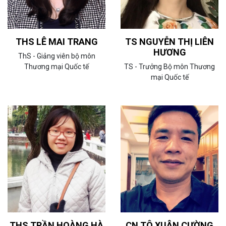
THS LÊ MAI TRANG
TS NGUYỄN THỊ LIÊN
HƯƠNG
ThS - Giảng viên bộ môn
Thương mại Quốc tế
TS - Trưởng Bộ môn Thương
mại Quốc tế
THS TRẦN HOÀNG HÀ
CN TÔ XUÂN CƯỜNG