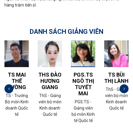
hàng trăm tiến sĩ.
DANH SÁCH GIẢNG VIÊN
TS MAI
THS ĐÀO
PGS.TS
TS BÙI
THẾ
HƯƠNG
NGÔ THỊ
THỊ LÀNH
CƯỜNG
GIANG
TUYẾT
ThS - Giảng
MAI
TS - Trưởng
ThS - Giảng
viên bộ môn
Bộ môn Kinh
viên bộ môn
PGS.TS -
Kinh doanh
doanh Quốc
Kinh doanh
Giảng viên
Quốc tế
tế
Quốc tế
bộ môn Kinh
tế Quốc tế