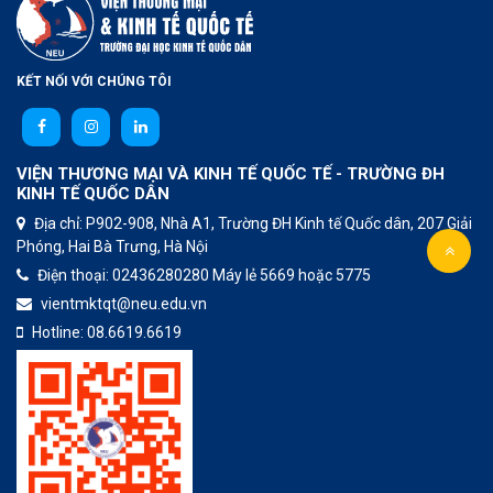
KẾT NỐI VỚI CHÚNG TÔI
VIỆN THƯƠNG MẠI VÀ KINH TẾ QUỐC TẾ - TRƯỜNG ĐH
KINH TẾ QUỐC DÂN
Địa chỉ: P902-908, Nhà A1, Trường ĐH Kinh tế Quốc dân, 207 Giải
Phóng, Hai Bà Trưng, Hà Nội
Điện thoại:
02436280280
Máy lẻ 5669 hoặc 5775
vientmktqt@neu.edu.vn
Hotline:
08.6619.6619