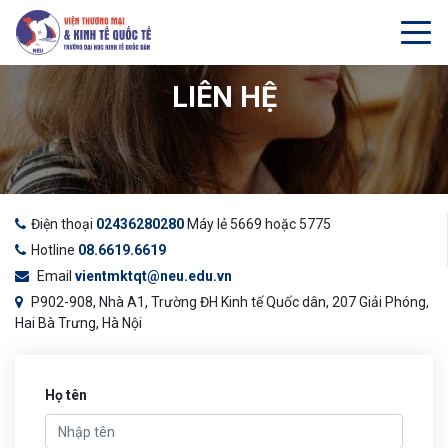
LIÊN HỆ
Điện thoại
02436280280
Máy lẻ 5669 hoặc 5775
Hotline
08.6619.6619
Email
vientmktqt@neu.edu.vn
P902-908, Nhà A1, Trường ĐH Kinh tế Quốc dân, 207 Giải Phóng,
Hai Bà Trưng, Hà Nội
Họ tên