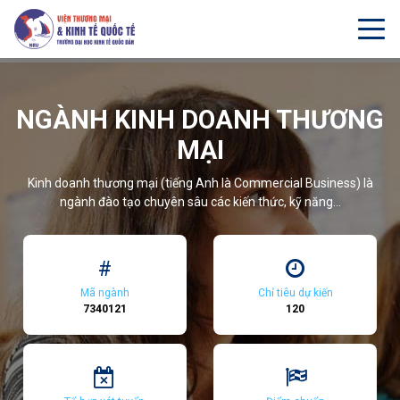
Thông báo tuyển sinh Khoá 3 năm 2022, Chương trình liên kết đào tạ
Đang tuyển sinh
NGÀNH KINH DOANH THƯƠNG
MẠI
Kinh doanh thương mại (tiếng Anh là Commercial Business) là
ngành đào tạo chuyên sâu các kiến thức, kỹ năng...
#
Mã ngành
Chỉ tiêu dự kiến
7340121
120