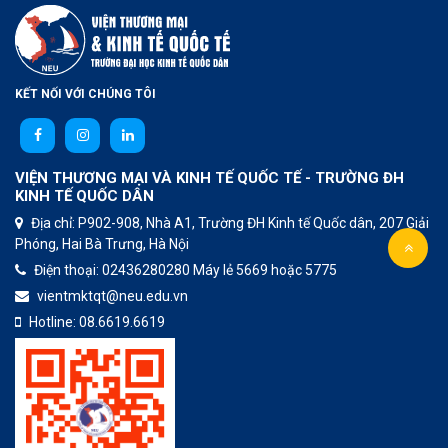
KẾT NỐI VỚI CHÚNG TÔI
VIỆN THƯƠNG MẠI VÀ KINH TẾ QUỐC TẾ - TRƯỜNG ĐH
KINH TẾ QUỐC DÂN
Địa chỉ: P902-908, Nhà A1, Trường ĐH Kinh tế Quốc dân, 207 Giải
Phóng, Hai Bà Trưng, Hà Nội
Điện thoại:
02436280280
Máy lẻ 5669 hoặc 5775
vientmktqt@neu.edu.vn
Hotline:
08.6619.6619