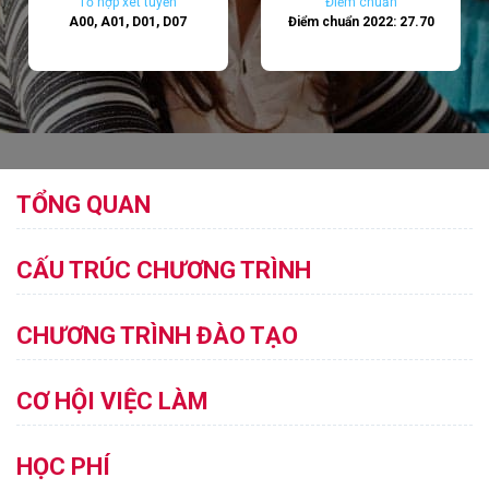
Tổ hợp xét tuyển
Điểm chuẩn
A00, A01, D01, D07
Điểm chuẩn 2022: 27.70
TỔNG QUAN
CẤU TRÚC CHƯƠNG TRÌNH
CHƯƠNG TRÌNH ĐÀO TẠO
CƠ HỘI VIỆC LÀM
HỌC PHÍ